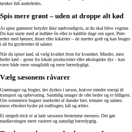
tænker lidt anderledes.
Spis mere grønt – uden at droppe alt kød
At spise grønnere betyder ikke nødvendigvis, at du skal blive vegetar.
Du kan starte med at indføre én eller to kødfrie dage om ugen. Prøv
retter med bønner, linser eller kikærter – de mætter godt og kan bruges
i alt fra gryderetter til salater.
Når du spiser kød, så vælg kvalitet frem for kvantitet. Mindre, men
bedre kød – gerne fra lokale producenter eller økologiske dyr – kan
være både mere smagfuldt og mere bæredygtigt.
Vælg sæsonens råvarer
Grøntsager og frugter, der dyrkes i sæson, kræver mindre energi til
transport og opbevaring. Samtidig smager de ofte bedre og er billigere.
Om sommeren bugner markedet af danske bær, tomater og salater,
mens efteråret byder på rodfrugter, kål og æbler.
Et simpelt trick er at lade sæsonen bestemme menuen. Det gør
madlavningen mere varieret og naturligt bæredygtig.