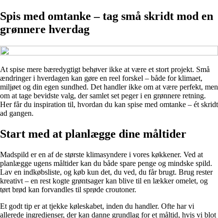
Spis med omtanke – tag små skridt mod en
grønnere hverdag
At spise mere bæredygtigt behøver ikke at være et stort projekt. Små
ændringer i hverdagen kan gøre en reel forskel – både for klimaet,
miljøet og din egen sundhed. Det handler ikke om at være perfekt, men
om at tage bevidste valg, der samlet set peger i en grønnere retning.
Her får du inspiration til, hvordan du kan spise med omtanke – ét skridt
ad gangen.
Start med at planlægge dine måltider
Madspild er en af de største klimasyndere i vores køkkener. Ved at
planlægge ugens måltider kan du både spare penge og mindske spild.
Lav en indkøbsliste, og køb kun det, du ved, du får brugt. Brug rester
kreativt – en rest kogte grøntsager kan blive til en lækker omelet, og
tørt brød kan forvandles til sprøde croutoner.
Et godt tip er at tjekke køleskabet, inden du handler. Ofte har vi
allerede ingredienser, der kan danne grundlag for et måltid, hvis vi blot