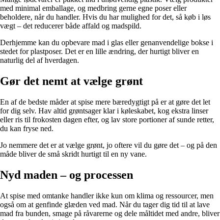
med minimal emballage, og medbring gerne egne poser eller
beholdere, når du handler. Hvis du har mulighed for det, så køb i løs
vægt – det reducerer både affald og madspild.
Derhjemme kan du opbevare mad i glas eller genanvendelige bokse i
stedet for plastposer. Det er en lille ændring, der hurtigt bliver en
naturlig del af hverdagen.
Gør det nemt at vælge grønt
En af de bedste måder at spise mere bæredygtigt på er at gøre det let
for dig selv. Hav altid grøntsager klar i køleskabet, kog ekstra linser
eller ris til frokosten dagen efter, og lav store portioner af sunde retter,
du kan fryse ned.
Jo nemmere det er at vælge grønt, jo oftere vil du gøre det – og på den
måde bliver de små skridt hurtigt til en ny vane.
Nyd maden – og processen
At spise med omtanke handler ikke kun om klima og ressourcer, men
også om at genfinde glæden ved mad. Når du tager dig tid til at lave
mad fra bunden, smage på råvarerne og dele måltidet med andre, bliver