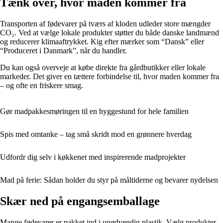
Tænk over, hvor maden kommer fra
Transporten af fødevarer på tværs af kloden udleder store mængder
CO₂. Ved at vælge lokale produkter støtter du både danske landmænd
og reducerer klimaaftrykket. Kig efter mærker som “Dansk” eller
“Produceret i Danmark”, når du handler.
Du kan også overveje at købe direkte fra gårdbutikker eller lokale
markeder. Det giver en tættere forbindelse til, hvor maden kommer fra
– og ofte en friskere smag.
Gør madpakkesmøringen til en hyggestund for hele familien
Spis med omtanke – tag små skridt mod en grønnere hverdag
Udfordr dig selv i køkkenet med inspirerende madprojekter
Mad på ferie: Sådan holder du styr på måltiderne og bevarer nydelsen
Skær ned på engangsemballage
Mange fødevarer er pakket ind i unødvendig plastik. Vælg produkter